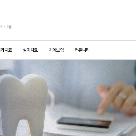
26년 7월)
치과치료
심미치료
치아보험
커뮤니티