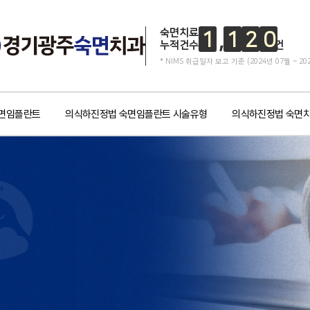
숙면치료
1
1
2
0
누적건수
건
* NIMS 취급일자 보고 기준 (2024년 07월 ~ 20
면임플란트
의식하진정법 숙면임플란트 시술유형
의식하진정법 숙면