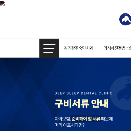
경기광주숙면치과
의식하진정법 숙