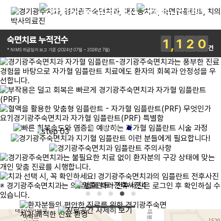
숙면치료 누적건수
1
1
2
0
건
* NIMS 취급일자 보고 기준 (2024년 07월 ~ 2026년 7월)