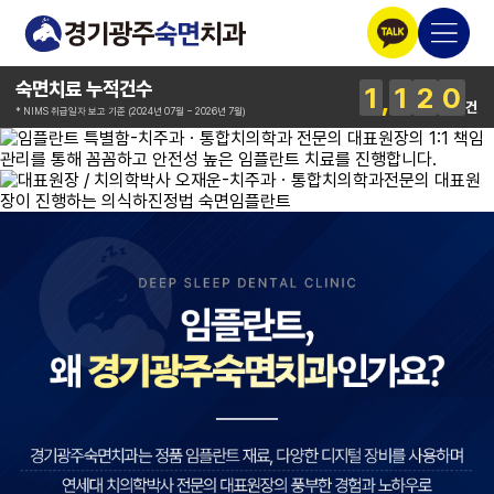
숙면치료 누적건수
1
1
2
0
건
* NIMS 취급일자 보고 기준 (2024년 07월 ~ 2026년 7월)