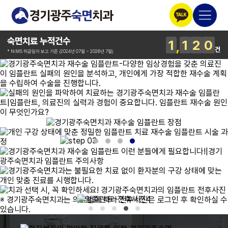
숙면치료 누적건수
1
1
2
0
건
* NIMS 취급일자 보고 기준 (2024년 07월 ~ 2026년 7월)